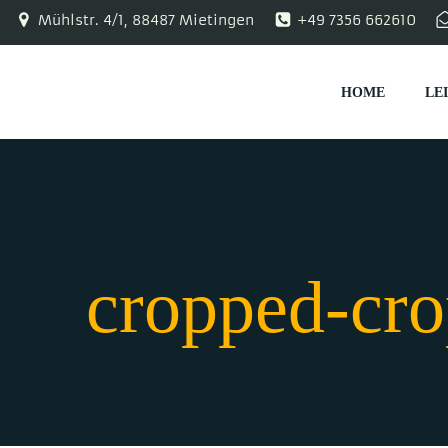
Zum
Mühlstr. 4/1, 88487 Mietingen
+49 7356 662610
Inhalt
springen
HOME
LE
cropped-cro