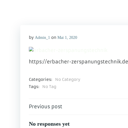
by
on
Admin_1
Mai 1, 2020
https://erbacher-zerspanungstechnik.d
Categories:
No Category
Tags:
No Tag
Beitragsnavigation
Previous post
No responses yet