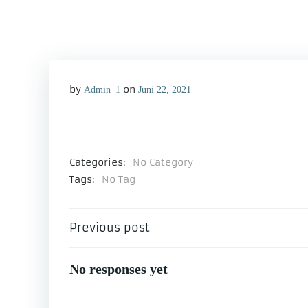
by
on
Admin_1
Juni 22, 2021
Categories:
No Category
Tags:
No Tag
Beitragsnavigation
Previous post
No responses yet