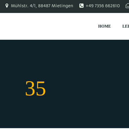
Zum
Mühlstr. 4/1, 88487 Mietingen
+49 7356 662610
Inhalt
springen
HOME
LE
35